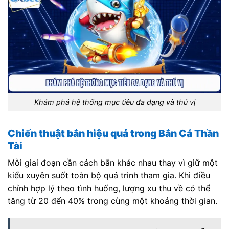
Khám phá hệ thống mục tiêu đa dạng và thú vị
Chiến thuật bắn hiệu quả trong Bắn Cá Thần
Tài
Mỗi giai đoạn cần cách bắn khác nhau thay vì giữ một
kiểu xuyên suốt toàn bộ quá trình tham gia. Khi điều
chỉnh hợp lý theo tình huống, lượng xu thu về có thể
tăng từ 20 đến 40% trong cùng một khoảng thời gian.