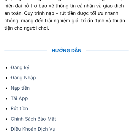
hiện đại hỗ trợ bảo vệ thông tin cá nhân và giao dịch
an toàn. Quy trình nạp – rút tiền được tối ưu nhanh
chóng, mang đến trải nghiệm giải trí ổn định và thuận
tiện cho người chơi.
HƯỚNG DẪN
Đăng ký
Đăng Nhập
Nạp tiền
Tải App
Rút tiền
Chính Sách Bảo Mật
Điều Khoản Dịch Vụ