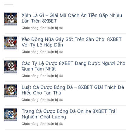
Xiên Là Gì – Giải Mã Cách Ăn Tiền Gấp Nhiều
03
Lần Trên 8XBET
Th6
ở
Chức năng bình luận bị tắt
Xiên
Là
Kèo Đồng Nữa Gây Sốt Trên Sân Chơi 8XBET
03
Gì
Với Tỷ Lệ Hấp Dẫn
Th6
–
ở
Chức năng bình luận bị tắt
Giải
Kèo
Mã
Đồng
Các Tỷ Lệ Cược 8XBET Đang Được Người Chơi
Cách
03
Nữa
Ăn
Quan Tâm Nhất
Th6
Gây
Tiền
ở
Chức năng bình luận bị tắt
Sốt
Gấp
Các
Trên
Nhiều
Tỷ
Luật Cá Cược Bóng Đá – 8XBET Giải Thích Dễ
Sân
Lần
03
Lệ
Chơi
Hiểu Cho Tân Thủ
Trên
Th6
Cược
8XBET
8XBET
ở
Chức năng bình luận bị tắt
8XBET
Với
Luật
Đang
Tỷ
Cá
Trang Cá Cược Bóng Đá Online 8XBET Trải
Được
Lệ
03
Cược
Người
Nghiệm Chất Lượng
Hấp
Th6
Bóng
Chơi
Dẫn
ở
Chức năng bình luận bị tắt
Đá
Quan
Trang
–
Tâm