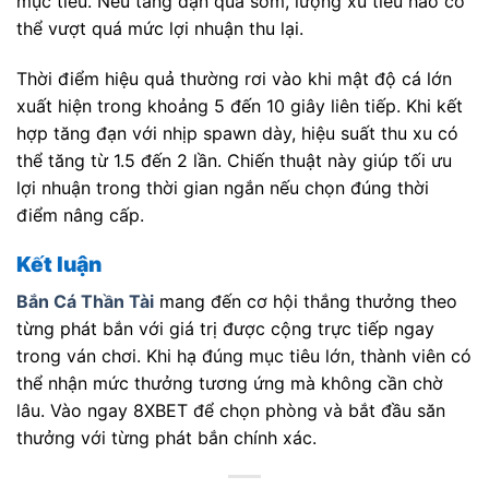
mục tiêu. Nếu tăng đạn quá sớm, lượng xu tiêu hao có
thể vượt quá mức lợi nhuận thu lại.
Thời điểm hiệu quả thường rơi vào khi mật độ cá lớn
xuất hiện trong khoảng 5 đến 10 giây liên tiếp. Khi kết
hợp tăng đạn với nhịp spawn dày, hiệu suất thu xu có
thể tăng từ 1.5 đến 2 lần. Chiến thuật này giúp tối ưu
lợi nhuận trong thời gian ngắn nếu chọn đúng thời
điểm nâng cấp.
Kết luận
Bắn Cá Thần Tài
mang đến cơ hội thắng thưởng theo
từng phát bắn với giá trị được cộng trực tiếp ngay
trong ván chơi. Khi hạ đúng mục tiêu lớn, thành viên có
thể nhận mức thưởng tương ứng mà không cần chờ
lâu. Vào ngay 8XBET để chọn phòng và bắt đầu săn
thưởng với từng phát bắn chính xác.