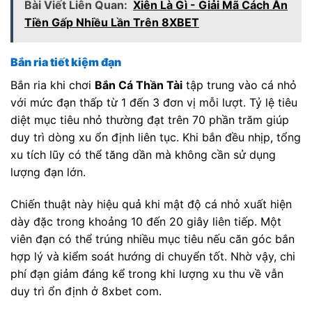
Bài Viết Liên Quan:
Xiên Là Gì - Giải Mã Cách Ăn
Tiền Gấp Nhiều Lần Trên 8XBET
Bắn ria tiết kiệm đạn
Bắn ria khi chơi
Bắn Cá Thần Tài
tập trung vào cá nhỏ
với mức đạn thấp từ 1 đến 3 đơn vị mỗi lượt. Tỷ lệ tiêu
diệt mục tiêu nhỏ thường đạt trên 70 phần trăm giúp
duy trì dòng xu ổn định liên tục. Khi bắn đều nhịp, tổng
xu tích lũy có thể tăng dần mà không cần sử dụng
lượng đạn lớn.
Chiến thuật này hiệu quả khi mật độ cá nhỏ xuất hiện
dày đặc trong khoảng 10 đến 20 giây liên tiếp. Một
viên đạn có thể trúng nhiều mục tiêu nếu căn góc bắn
hợp lý và kiểm soát hướng di chuyển tốt. Nhờ vậy, chi
phí đạn giảm đáng kể trong khi lượng xu thu về vẫn
duy trì ổn định ở 8xbet com.