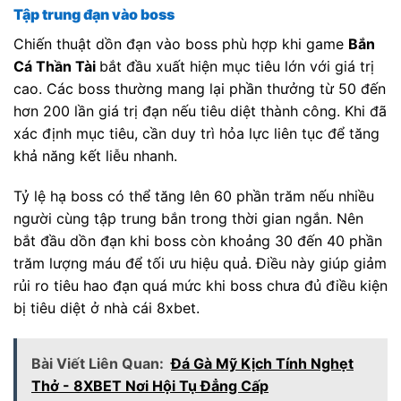
Tập trung đạn vào boss
Chiến thuật dồn đạn vào boss phù hợp khi game
Bắn
Cá Thần Tài
bắt đầu xuất hiện mục tiêu lớn với giá trị
cao. Các boss thường mang lại phần thưởng từ 50 đến
hơn 200 lần giá trị đạn nếu tiêu diệt thành công. Khi đã
xác định mục tiêu, cần duy trì hỏa lực liên tục để tăng
khả năng kết liễu nhanh.
Tỷ lệ hạ boss có thể tăng lên 60 phần trăm nếu nhiều
người cùng tập trung bắn trong thời gian ngắn. Nên
bắt đầu dồn đạn khi boss còn khoảng 30 đến 40 phần
trăm lượng máu để tối ưu hiệu quả. Điều này giúp giảm
rủi ro tiêu hao đạn quá mức khi boss chưa đủ điều kiện
bị tiêu diệt ở nhà cái 8xbet.
Bài Viết Liên Quan:
Đá Gà Mỹ Kịch Tính Nghẹt
Thở - 8XBET Nơi Hội Tụ Đẳng Cấp