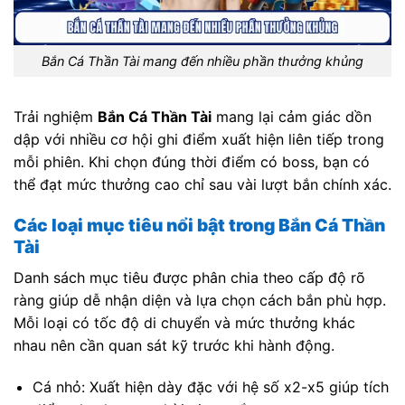
Bắn Cá Thần Tài mang đến nhiều phần thưởng khủng
Trải nghiệm
Bắn Cá Thần Tài
mang lại cảm giác dồn
dập với nhiều cơ hội ghi điểm xuất hiện liên tiếp trong
mỗi phiên. Khi chọn đúng thời điểm có boss, bạn có
thể đạt mức thưởng cao chỉ sau vài lượt bắn chính xác.
Các loại mục tiêu nổi bật trong Bắn Cá Thần
Tài
Danh sách mục tiêu được phân chia theo cấp độ rõ
ràng giúp dễ nhận diện và lựa chọn cách bắn phù hợp.
Mỗi loại có tốc độ di chuyển và mức thưởng khác
nhau nên cần quan sát kỹ trước khi hành động.
Cá nhỏ: Xuất hiện dày đặc với hệ số x2-x5 giúp tích