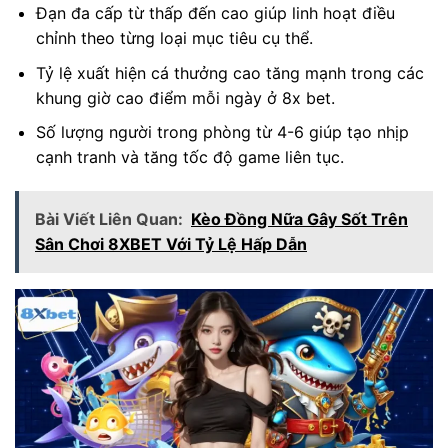
Đạn đa cấp từ thấp đến cao giúp linh hoạt điều
chỉnh theo từng loại mục tiêu cụ thể.
Tỷ lệ xuất hiện cá thưởng cao tăng mạnh trong các
khung giờ cao điểm mỗi ngày ở 8x bet.
Số lượng người trong phòng từ 4-6 giúp tạo nhịp
cạnh tranh và tăng tốc độ game liên tục.
Bài Viết Liên Quan:
Kèo Đồng Nữa Gây Sốt Trên
Sân Chơi 8XBET Với Tỷ Lệ Hấp Dẫn