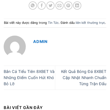
Bài viết này được đăng trong
Tin Tức
. Đánh dấu
liên kết thường trực
.
ADMIN
Bắn Cá Tiểu Tiên 8XBET Và
Kết Quả Bóng Đá 8XBET
Những Điểm Cuốn Hút Khó
Cập Nhật Nhanh Chuẩn
Bỏ Lỡ
Từng Trận Đấu
BÀI VIẾT GẦN ĐÂY