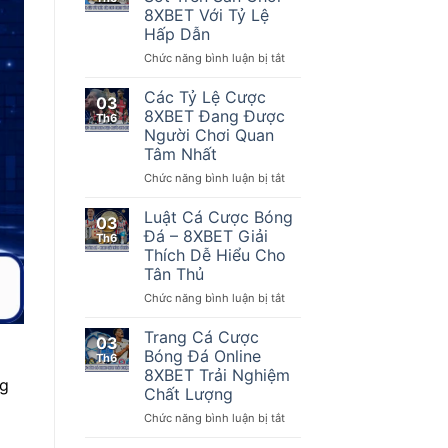
–
8XBET Với Tỷ Lệ
Giải
Hấp Dẫn
Mã
Cách
ở
Chức năng bình luận bị tắt
Ăn
Kèo
Tiền
Đồng
Các Tỷ Lệ Cược
03
Gấp
Nữa
8XBET Đang Được
Th6
Nhiều
Gây
Người Chơi Quan
Lần
Sốt
Tâm Nhất
Trên
Trên
8XBET
Sân
ở
Chức năng bình luận bị tắt
Chơi
Các
8XBET
Tỷ
Luật Cá Cược Bóng
03
Với
Lệ
Đá – 8XBET Giải
Th6
Tỷ
Cược
Thích Dễ Hiểu Cho
Lệ
8XBET
Tân Thủ
Hấp
Đang
Dẫn
Được
ở
Chức năng bình luận bị tắt
Người
Luật
Chơi
Cá
Trang Cá Cược
03
Quan
Cược
Bóng Đá Online
Th6
Tâm
Bóng
8XBET Trải Nghiệm
Nhất
Đá
ng
Chất Lượng
–
8XBET
ở
Chức năng bình luận bị tắt
Giải
Trang