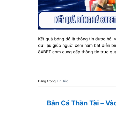
Kết quả bóng đá là thông tin được hội 
dữ liệu giúp người xem nắm bắt diễn bi
8XBET com cung cấp thông tin trực qua
Đăng trong
Tin Tức
Bắn Cá Thần Tài – V