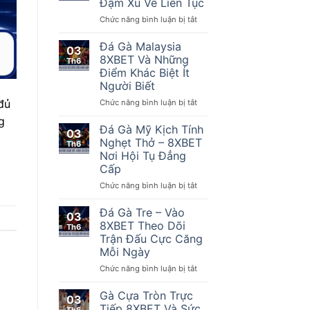
Đậm Xu Về Liên Tục
–
Khó
ở
Chức năng bình luận bị tắt
Khuấy
Bỏ
TP
Đảo
Lỡ
Bắn
Mọi
Đá Gà Malaysia
03
Cá
Tay
8XBET Và Những
Th6
8XBET
Chơi
Điểm Khác Biệt Ít
–
Săn
Người Biết
Bắn
Thưởng
Nhanh
ở
đủ
Chức năng bình luận bị tắt
Trúng
Đá
g
Đậm
Gà
Đá Gà Mỹ Kịch Tính
03
Xu
Malaysia
Nghẹt Thở – 8XBET
Th6
Về
8XBET
Nơi Hội Tụ Đẳng
Liên
Và
Cấp
Tục
Những
Điểm
ở
Chức năng bình luận bị tắt
Khác
Đá
Biệt
Gà
Đá Gà Tre – Vào
03
Ít
Mỹ
8XBET Theo Dõi
Th6
Người
Kịch
Trận Đấu Cực Căng
Biết
Tính
Mỗi Ngày
Nghẹt
Thở
ở
Chức năng bình luận bị tắt
–
Đá
8XBET
Gà
Gà Cựa Tròn Trực
03
Nơi
Tre
Tiếp 8XBET Và Sức
Th6