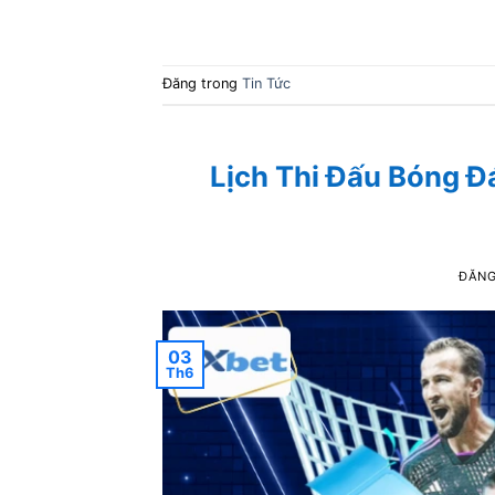
Đăng trong
Tin Tức
Lịch Thi Đấu Bóng 
ĐĂN
03
Th6