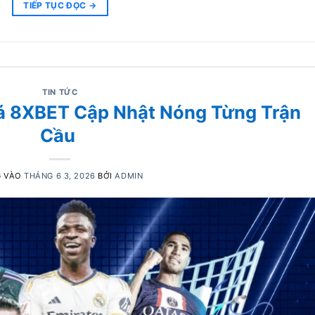
TIẾP TỤC ĐỌC
→
TIN TỨC
Đá 8XBET Cập Nhật Nóng Từng Trận
Cầu
G VÀO
THÁNG 6 3, 2026
BỞI
ADMIN