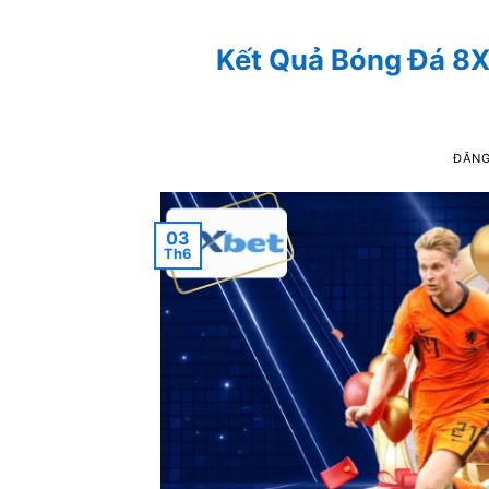
Kết Quả Bóng Đá 8
ĐĂN
03
Th6