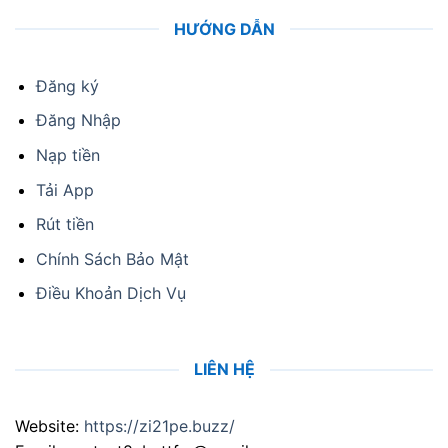
HƯỚNG DẪN
Đăng ký
Đăng Nhập
Nạp tiền
Tải App
Rút tiền
Chính Sách Bảo Mật
Điều Khoản Dịch Vụ
LIÊN HỆ
Website:
https://zi21pe.buzz/