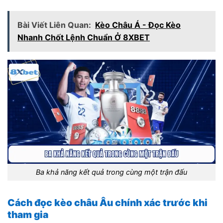
Bài Viết Liên Quan:
Kèo Châu Á - Đọc Kèo
Nhanh Chốt Lệnh Chuẩn Ở 8XBET
Ba khả năng kết quả trong cùng một trận đấu
Cách đọc kèo châu Âu chính xác trước khi
tham gia