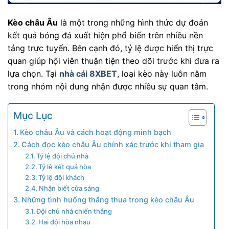
Kèo châu Âu
là một trong những hình thức dự đoán
kết quả bóng đá xuất hiện phổ biến trên nhiều nền
tảng trực tuyến. Bên cạnh đó, tỷ lệ được hiển thị trực
quan giúp hội viên thuận tiện theo dõi trước khi đưa ra
lựa chọn. Tại
nhà cái 8XBET
, loại kèo này luôn nằm
trong nhóm nội dung nhận được nhiều sự quan tâm.
Mục Lục
Kèo châu Âu và cách hoạt động minh bạch
Cách đọc kèo châu Âu chính xác trước khi tham gia
Tỷ lệ đội chủ nhà
Tỷ lệ kết quả hòa
Tỷ lệ đội khách
Nhận biết cửa sáng
Những tình huống thắng thua trong kèo châu Âu
Đội chủ nhà chiến thắng
Hai đội hòa nhau