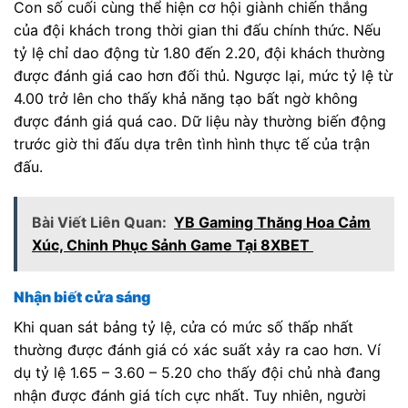
Con số cuối cùng thể hiện cơ hội giành chiến thắng
của đội khách trong thời gian thi đấu chính thức. Nếu
tỷ lệ chỉ dao động từ 1.80 đến 2.20, đội khách thường
được đánh giá cao hơn đối thủ. Ngược lại, mức tỷ lệ từ
4.00 trở lên cho thấy khả năng tạo bất ngờ không
được đánh giá quá cao. Dữ liệu này thường biến động
trước giờ thi đấu dựa trên tình hình thực tế của trận
đấu.
Bài Viết Liên Quan:
YB Gaming Thăng Hoa Cảm
Xúc, Chinh Phục Sảnh Game Tại 8XBET
Nhận biết cửa sáng
Khi quan sát bảng tỷ lệ, cửa có mức số thấp nhất
thường được đánh giá có xác suất xảy ra cao hơn. Ví
dụ tỷ lệ 1.65 – 3.60 – 5.20 cho thấy đội chủ nhà đang
nhận được đánh giá tích cực nhất. Tuy nhiên, người