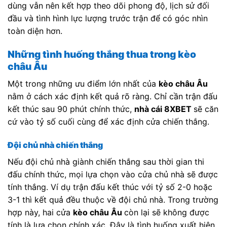
dùng vẫn nên kết hợp theo dõi phong độ, lịch sử đối
đầu và tình hình lực lượng trước trận để có góc nhìn
toàn diện hơn.
Những tình huống thắng thua trong kèo
châu Âu
Một trong những ưu điểm lớn nhất của
kèo châu Âu
nằm ở cách xác định kết quả rõ ràng. Chỉ cần trận đấu
kết thúc sau 90 phút chính thức,
nhà cái 8XBET
sẽ căn
cứ vào tỷ số cuối cùng để xác định cửa chiến thắng.
Đội chủ nhà chiến thắng
Nếu đội chủ nhà giành chiến thắng sau thời gian thi
đấu chính thức, mọi lựa chọn vào cửa chủ nhà sẽ được
tính thắng. Ví dụ trận đấu kết thúc với tỷ số 2-0 hoặc
3-1 thì kết quả đều thuộc về đội chủ nhà. Trong trường
hợp này, hai cửa
kèo châu Âu
còn lại sẽ không được
tính là lựa chọn chính xác. Đây là tình huống xuất hiện